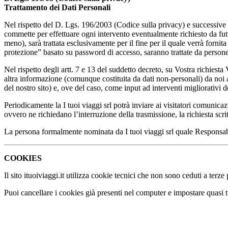
Trattamento dei Dati Personali
Nel rispetto del D. Lgs. 196/2003 (Codice sulla privacy) e successive mod
commette per effettuare ogni intervento eventualmente richiesto da futu
meno), sarà trattata esclusivamente per il fine per il quale verrà forni
protezione” basato su password di accesso, saranno trattate da persone
Nel rispetto degli artt. 7 e 13 del suddetto decreto, su Vostra richiesta
altra informazione (comunque costituita da dati non-personali) da noi acq
del nostro sito) e, ove del caso, come input ad interventi migliorativi d
Periodicamente la I tuoi viaggi srl potrà inviare ai visitatori comunica
ovvero ne richiedano l’interruzione della trasmissione, la richiesta scri
La persona formalmente nominata da I tuoi viaggi srl quale Responsabil
COOKIES
Il sito ituoiviaggi.it utilizza cookie tecnici che non sono ceduti a terz
Puoi cancellare i cookies già presenti nel computer e impostare quasi t