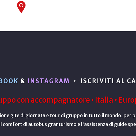
BOOK
&
INSTAGRAM
•
ISCRIVITI AL
C
uppo con accompagnatore • Italia • Eur
ne gite di giornata e tour di gruppo in tutto il mondo, per po
il comfort di autobus granturismo e l'assistenza di guide spe