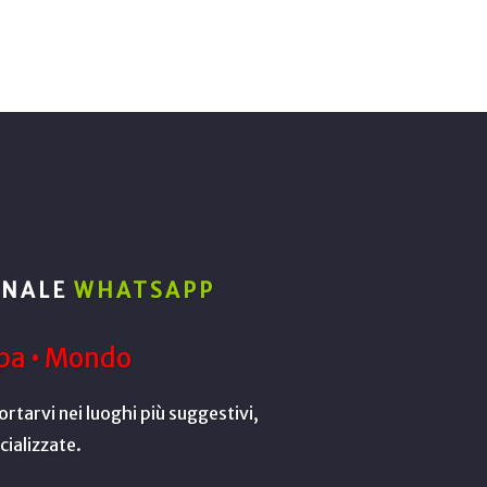
ANALE
WHATSAPP
opa • Mondo
rtarvi nei luoghi più suggestivi,
cializzate.